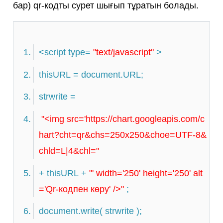
бар) qr-кодты сурет шығып тұратын болады.
<script type=
"text/javascript"
>
thisURL = document.URL;
strwrite =
"<img src='https://chart.googleapis.com/c
hart?cht=qr&chs=250x250&choe=UTF-8&
chld=L|4&chl="
+ thisURL +
"' width='250' height='250' alt
='Qr-кодпен көру' />"
;
document.write( strwrite );