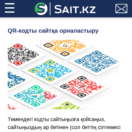
☰
QR-кодты сайтқа орналастыру
Төмендегі кодты сайтыңызға қойсаңыз,
сайтыңыздың әр бетінен (сол беттің сілтемесі