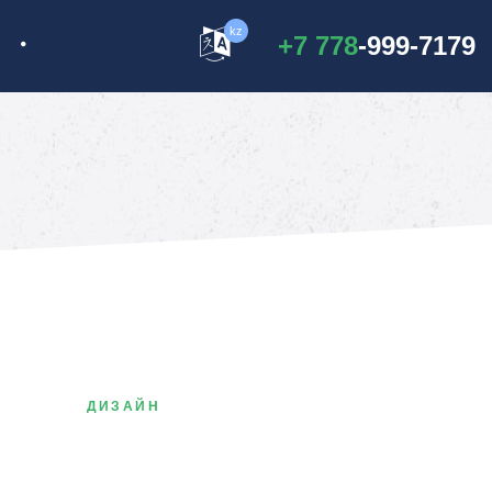
kz
+7 778
-999-7179
ДИЗАЙН