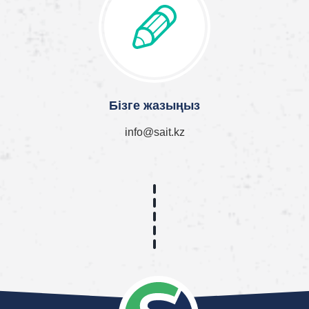
Бізге жазыңыз
info@sait.kz