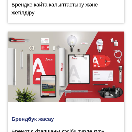
Брендке қайта қалыптастыру және
жетілдіру
Брендбук жасау
Брендтік кітапшаны кәсіби түрде құру