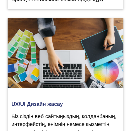
UX/UI Дизайн жасау
Біз сіздің веб-сайтыңыздың, қолданбаның,
интерфейстің, өнімнің немесе қызметтің