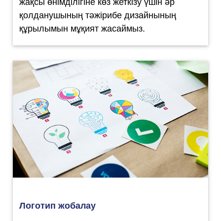
жақсы өнімділігіне көз жеткізу үшін әр
қолданушының тәжірибе дизайнының
құрылымын мұқият жасаймыз.
Логотип жобалау